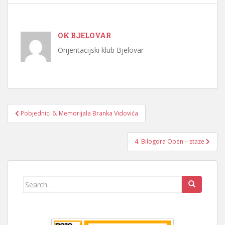
OK BJELOVAR
Orijentacijski klub Bjelovar
Navigacija
Pobjednici 6. Memorijala Branka Vidovića
objava
4. Bilogora Open – staze
Search
for: