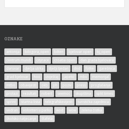
OZNAKE
antonija
bilogora_open
bilten
bjelovar open
bj_open
centrum mundi
cityrace
croatia open
dan grada bjelovara
daruvar
dječja utrka
dječji tjedan
dnd
fotke
garešnica
grad bjelovar
hoo
izvještaj
japetić
mbv
memorijal
mtbo
obavijesti
okb
ph
poziv
press
proglašenje
prolazi
rezultati
robert
seemoc
skupština
split times
sprint
startna lista
telegrafskevijesti
turistička zajednica
vedran
volonteri u parku
wod
wow
zelena čistka
školsko natjecanje
štafeta