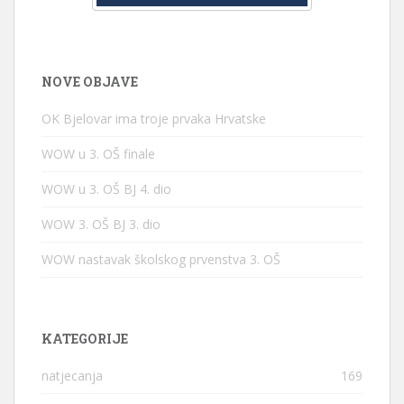
NOVE OBJAVE
OK Bjelovar ima troje prvaka Hrvatske
WOW u 3. OŠ finale
WOW u 3. OŠ BJ 4. dio
WOW 3. OŠ BJ 3. dio
WOW nastavak školskog prvenstva 3. OŠ
KATEGORIJE
natjecanja
169