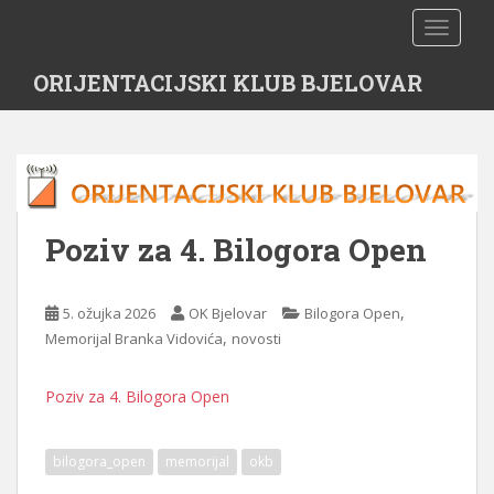
S
TOGGLE
k
i
ORIJENTACIJSKI KLUB BJELOVAR
p
t
o
m
a
i
n
Poziv za 4. Bilogora Open
c
o
,
5. ožujka 2026
OK Bjelovar
Bilogora Open
n
,
Memorijal Branka Vidovića
novosti
t
e
n
Poziv za 4. Bilogora Open
t
bilogora_open
memorijal
okb