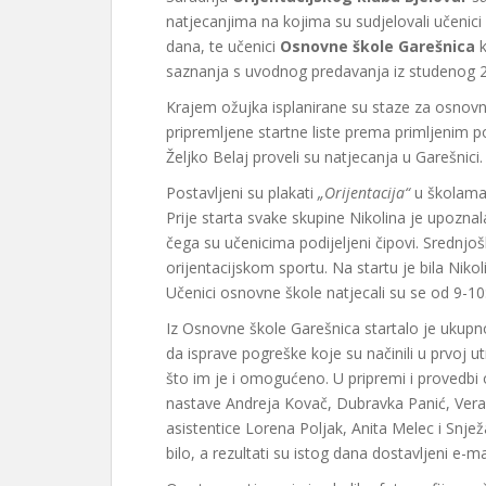
natjecanjima na kojima su sudjelovali učenici
dana, te učenici
Osnovne škole Garešnica
k
saznanja s uvodnog predavanja iz studenog 
Krajem ožujka isplanirane su staze za osnovnu
pripremljene startne liste prema primljenim po
Željko Belaj proveli su natjecanja u Garešnici.
Postavljeni su plakati
„Orijentacija“
u školama 
Prije starta svake skupine Nikolina je upozna
čega su učenicima podijeljeni čipovi. Srednj
orijentacijskom sportu. Na startu je bila Nikoli
Učenici osnovne škole natjecali su se od 9-10:
Iz Osnovne škole Garešnica startalo je ukupno 
da isprave pogreške koje su načinili u prvoj ut
što im je i omogućeno. U pripremi i provedbi 
nastave Andreja Kovač, Dubravka Panić, Vera
asistentice Lorena Poljak, Anita Melec i Snjež
bilo, a rezultati su istog dana dostavljeni e-ma