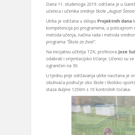
Dana 11. studenoga 2019. održana je u Garešni
učenica i učenika srednje škole
„August Šenoa
Utrka je održana u sklopu
Projektnih dana
k
kompetencija po programima, u poticajnom ok
metoda učenja, načina rada i metoda vredno
programa
“Škola za život”
.
Na inicijativu učitelja TZK, profesora
Joze Suš
odabrati i orijentacijsko trčanje. Učenici su se 
ograničen na 30.
U tjednu prije održavanja utrke nacrtana je or
obuhvaća područje oko škole i školsko-sports
staza duljine 1250m s 10 kontrolnih točaka.