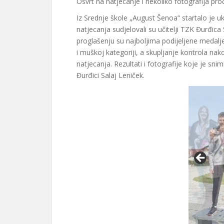
Osvrt na natjecanje i nekoliko fotografija pro
Iz Srednje škole „August Šenoa“ startalo je u
natjecanja sudjelovali su učitelji TZK Đurđica 
proglašenju su najboljima podijeljene medalje 
i muškoj kategoriji, a skupljanje kontrola nako
natjecanja. Rezultati i fotografije koje je snim
Đurđici Salaj Leniček.