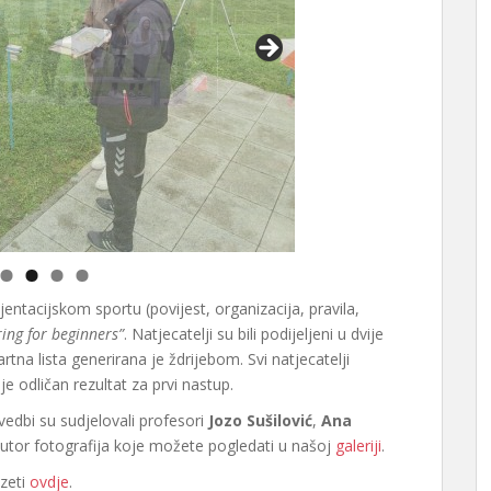
jentacijskom sportu (povijest, organizacija, pravila,
ing for beginners”
. Natjecatelji su bili podijeljeni u dvije
artna lista generirana je ždrijebom. Svi natjecatelji
e odličan rezultat za prvi nastup.
ovedbi su sudjelovali profesori
Jozo Sušilović
,
Ana
autor fotografija koje možete pogledati u našoj
galeriji
.
uzeti
ovdje
.