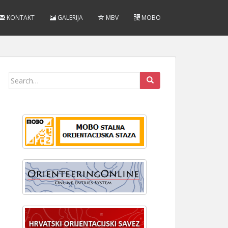
KONTAKT
GALERIJA
MBV
MOBO
Search
for: