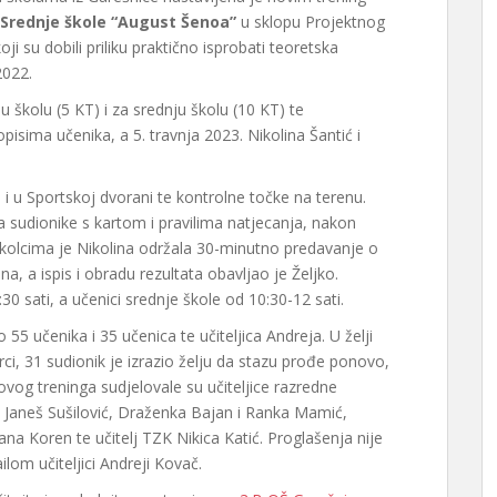
Srednje škole “August Šenoa”
u sklopu Projektnog
oji su dobili priliku praktično isprobati teoretska
2022.
 školu (5 KT) i za srednju školu (10 KT) te
pisima učenika, a 5. travnja 2023. Nikolina Šantić i
i u Sportskoj dvorani te kontrolne točke na terenu.
la sudionike s kartom i pravilima natjecanja, nakon
oškolcima je Nikolina održala 30-minutno predavanje o
na, a ispis i obradu rezultata obavljao je Željko.
30 sati, a učenici srednje škole od 10:30-12 sati.
55 učenika i 35 učenica te učiteljica Andreja. U želji
rci, 31 sudionik je izrazio želju da stazu prođe ponovo,
ovog treninga sudjelovale su učiteljice razredne
 Janeš Sušilović, Draženka Bajan i Ranka Mamić,
ana Koren te učitelj TZK Nikica Katić. Proglašenja nije
ilom učiteljici Andreji Kovač.