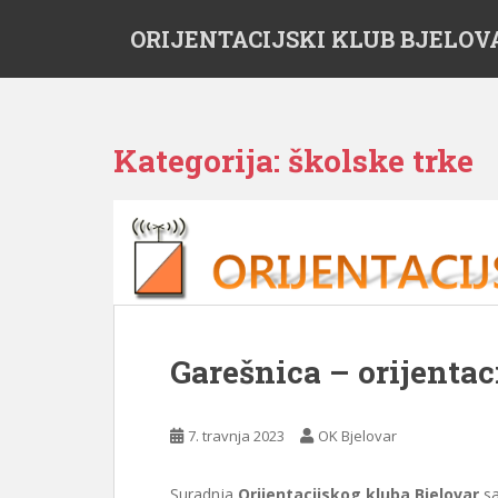
S
ORIJENTACIJSKI KLUB BJELOV
k
i
p
t
o
Kategorija:
školske trke
m
a
i
n
c
o
n
t
Garešnica – orijentac
e
n
t
7. travnja 2023
OK Bjelovar
Suradnja
Orijentacijskog kluba Bjelovar
sa