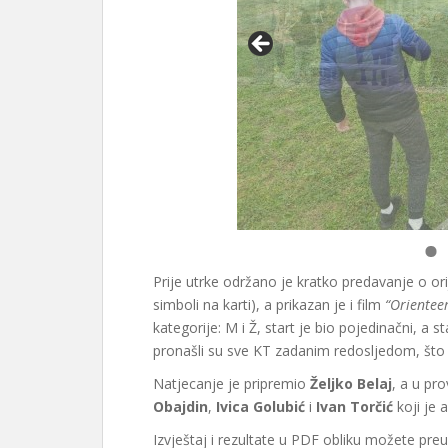
Prije utrke održano je kratko predavanje o ori
simboli na karti), a prikazan je i film
“Orienteer
kategorije: M i Ž, start je bio pojedinačni, a st
pronašli su sve KT zadanim redosljedom, što j
Natjecanje je pripremio
Željko Belaj
, a u pr
Obajdin
,
Ivica Golubić
i
Ivan Torčić
koji je 
Izvještaj i rezultate u PDF obliku možete pre