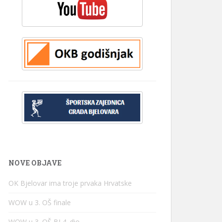
NOVE OBJAVE
OK Bjelovar ima troje prvaka Hrvatske
WOW u 3. OŠ finale
WOW u 3. OŠ BJ 4. dio