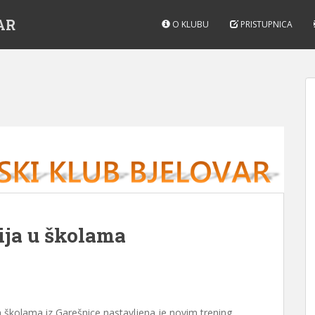
AR
O KLUBU
PRISTUPNICA
ija u školama
 školama iz Garešnice nastavljena je novim trening