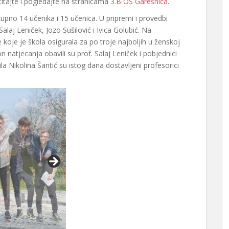
čitajte i pogledajte na stranicama
3.B OŠ Garešnica
.
kupno 14 učenika i 15 učenica. U pripremi i provedbi
Salaj Leniček, Jozo Sušilović i Ivica Golubić. Na
koje je škola osigurala za po troje najboljih u ženskoj
n natjecanja obavili su prof. Salaj Leniček i pobjednici
ila Nikolina Šantić su istog dana dostavljeni profesorici