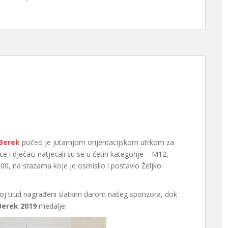
 Berek
počeo je jutarnjom orijentacijskom utrkom za
e i dječaci natjecali su se u četiri kategorije – M12,
000, na stazama koje je osmislio i postavio Željko
 svoj trud nagrađeni slatkim darom našeg sponzora, dok
Berek 2019
medalje.