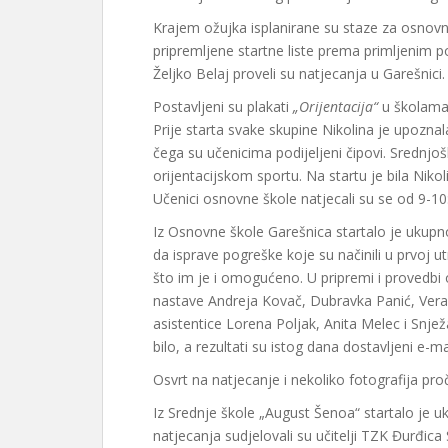
Krajem ožujka isplanirane su staze za osnovnu
pripremljene startne liste prema primljenim po
Željko Belaj proveli su natjecanja u Garešnici.
Postavljeni su plakati
„Orijentacija“
u školama 
Prije starta svake skupine Nikolina je upozna
čega su učenicima podijeljeni čipovi. Srednj
orijentacijskom sportu. Na startu je bila Nikoli
Učenici osnovne škole natjecali su se od 9-10:
Iz Osnovne škole Garešnica startalo je ukupno 
da isprave pogreške koje su načinili u prvoj ut
što im je i omogućeno. U pripremi i provedbi 
nastave Andreja Kovač, Dubravka Panić, Vera
asistentice Lorena Poljak, Anita Melec i Snjež
bilo, a rezultati su istog dana dostavljeni e-ma
Osvrt na natjecanje i nekoliko fotografija pro
Iz Srednje škole „August Šenoa“ startalo je u
natjecanja sudjelovali su učitelji TZK Đurđica 