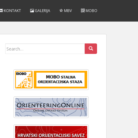
KONTAKT
GALERIJA
MBV
MOBO
Search
for: