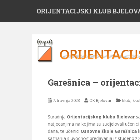
S
ORIJENTACIJSKI KLUB BJELOV
k
i
p
t
o
m
a
i
n
c
Garešnica – orijentac
o
n
t
,
7. travnja 2023
OK Bjelovar
klub
ško
e
n
Suradnja
Orijentacijskog kluba Bjelovar
sa
t
natjecanjima na kojima su sudjelovali učenici
dana, te učenici
Osnovne škole Garešnica
k
saznanja s uvodnog predavanja iz studenog 