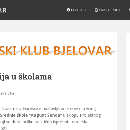
AR
O KLUBU
PRISTUPNICA
ija u školama
lske trke
 školama iz Garešnice nastavljena je novim trening
Srednje škole “August Šenoa”
u sklopu Projektnog
oji su dobili priliku praktično isprobati teoretska
2022.