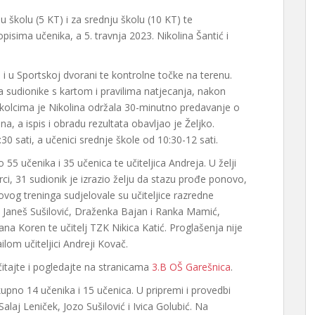
 školu (5 KT) i za srednju školu (10 KT) te
pisima učenika, a 5. travnja 2023. Nikolina Šantić i
i u Sportskoj dvorani te kontrolne točke na terenu.
la sudionike s kartom i pravilima natjecanja, nakon
oškolcima je Nikolina održala 30-minutno predavanje o
na, a ispis i obradu rezultata obavljao je Željko.
30 sati, a učenici srednje škole od 10:30-12 sati.
55 učenika i 35 učenica te učiteljica Andreja. U želji
rci, 31 sudionik je izrazio želju da stazu prođe ponovo,
ovog treninga sudjelovale su učiteljice razredne
 Janeš Sušilović, Draženka Bajan i Ranka Mamić,
ana Koren te učitelj TZK Nikica Katić. Proglašenja nije
ilom učiteljici Andreji Kovač.
čitajte i pogledajte na stranicama
3.B OŠ Garešnica
.
kupno 14 učenika i 15 učenica. U pripremi i provedbi
Salaj Leniček, Jozo Sušilović i Ivica Golubić. Na