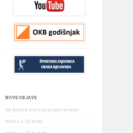
NOVE OBJAVE
OK Bjelovar ima troje prvaka Hrvatske
WOW u 3. OŠ finale
WOW u 3. OŠ BJ 4. dio