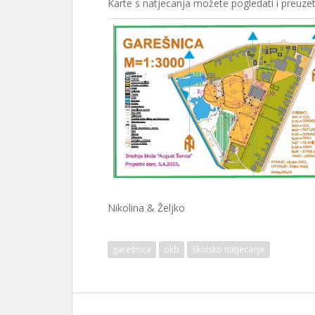
Karte s natjecanja možete pogledati i preuzet
Nikolina & Željko
garešnica
okb
školsko natjecanje