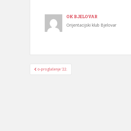
OK BJELOVAR
Orijentacijski klub Bjelovar
Navigacija
o-proglašenje ’22.
objava