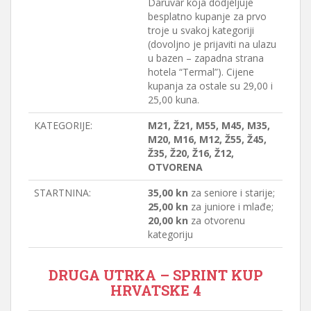
Daruvar koja dodjeljuje
besplatno kupanje za prvo
troje u svakoj kategoriji
(dovoljno je prijaviti na ulazu
u bazen – zapadna strana
hotela “Termal”). Cijene
kupanja za ostale su 29,00 i
25,00 kuna.
KATEGORIJE:
M21, Ž21, M55, M45, M35,
M20, M16, M12, Ž55, Ž45,
Ž35, Ž20, Ž16, Ž12,
OTVORENA
STARTNINA:
35,00 kn
za seniore i starije;
25,00 kn
za juniore i mlađe;
20,00 kn
za otvorenu
kategoriju
DRUGA UTRKA – SPRINT KUP
HRVATSKE 4