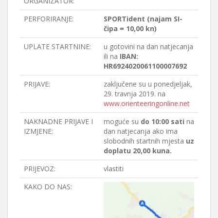
ORGANIZATOR:
PERFORIRANJE:
SPORTident (najam SI-
čipa = 10,00 kn)
UPLATE STARTNINE:
u gotovini na dan natjecanja
ili na
IBAN:
HR6924020061100007692
PRIJAVE:
zaključene su u ponedjeljak,
29. travnja 2019. na
www.orienteeringonline.net
NAKNADNE PRIJAVE I
moguće su
do 10:00 sati
na
IZMJENE:
dan natjecanja ako ima
slobodnih startnih mjesta
uz
doplatu 20,00 kuna.
PRIJEVOZ:
vlastiti
KAKO DO NAS: