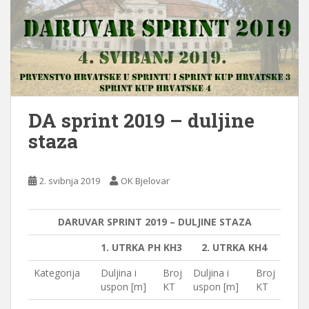
DA sprint 2019 – duljine
staza
2. svibnja 2019
OK Bjelovar
DARUVAR SPRINT 2019 – DULJINE STAZA
1. UTRKA PH KH3
2. UTRKA KH4
Kategorija
Duljina i
Broj
Duljina i
Broj
uspon [m]
KT
uspon [m]
KT