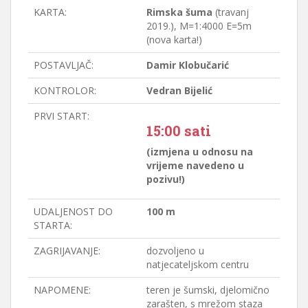
KARTA:
Rimska šuma
(travanj
2019.), M=1:4000 E=5m
(nova karta!)
POSTAVLJAČ:
Damir Klobučarić
KONTROLOR:
Vedran Bijelić
PRVI START:
15:00 sati
(izmjena u odnosu na
vrijeme navedeno u
pozivu!)
UDALJENOST DO
100 m
STARTA:
ZAGRIJAVANJE:
dozvoljeno u
natjecateljskom centru
NAPOMENE:
teren je šumski, djelomično
zarašten, s mrežom staza