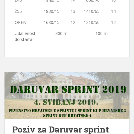
Ž45
1940/15
14
1600/70
16
Ž55
1830/15
13
1410/65
14
OPEN
1680/15
12
1210/50
12
Udaljenost
300 m
100 m
do starta
Poziv za Daruvar sprint