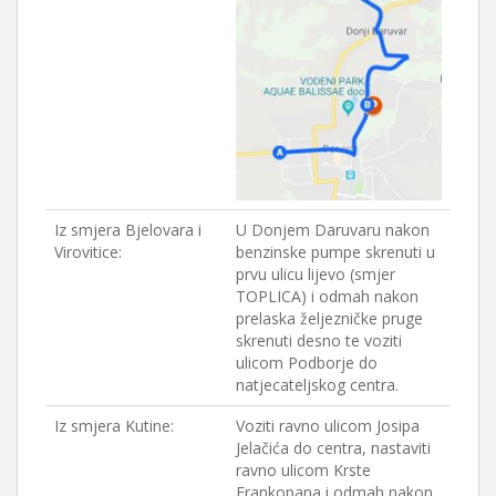
Iz smjera Bjelovara i
U Donjem Daruvaru nakon
Virovitice:
benzinske pumpe skrenuti u
prvu ulicu lijevo (smjer
TOPLICA) i odmah nakon
prelaska željezničke pruge
skrenuti desno te voziti
ulicom Podborje do
natjecateljskog centra.
Iz smjera Kutine:
Voziti ravno ulicom Josipa
Jelačića do centra, nastaviti
ravno ulicom Krste
Frankopana i odmah nakon