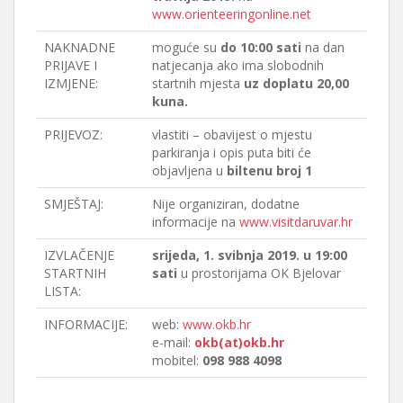
www.orienteeringonline.net
NAKNADNE
moguće su
do 10:00 sati
na dan
PRIJAVE I
natjecanja ako ima slobodnih
IZMJENE:
startnih mjesta
uz doplatu 20,00
kuna.
PRIJEVOZ:
vlastiti – obavijest o mjestu
parkiranja i opis puta biti će
objavljena u
biltenu broj 1
SMJEŠTAJ:
Nije organiziran, dodatne
informacije na
www.visitdaruvar.hr
IZVLAČENJE
srijeda, 1. svibnja 2019. u 19:00
STARTNIH
sati
u prostorijama OK Bjelovar
LISTA:
INFORMACIJE:
web:
www.okb.hr
e-mail:
okb(at)okb.hr
mobitel:
098 988 4098