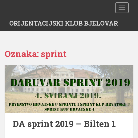
S
TOGGLE
k
i
ORIJENTACIJSKI KLUB BJELOVAR
p
t
o
m
Oznaka:
sprint
a
i
n
c
o
n
t
e
n
t
DA sprint 2019 – Bilten 1