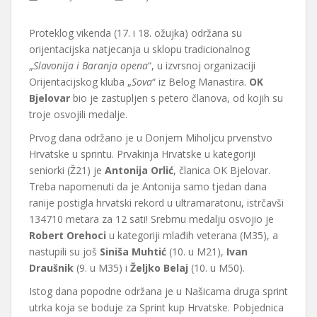
Proteklog vikenda (17. i 18. ožujka) održana su
orijentacijska natjecanja u sklopu tradicionalnog
„
Slavonija i Baranja opena
“, u izvrsnoj organizaciji
Orijentacijskog kluba „
Sova
“ iz Belog Manastira.
OK
Bjelovar
bio je zastupljen s petero članova, od kojih su
troje osvojili medalje.
Prvog dana održano je u Donjem Miholjcu prvenstvo
Hrvatske u sprintu. Prvakinja Hrvatske u kategoriji
seniorki (Ž21) je
Antonija Orlić
, članica OK Bjelovar.
Treba napomenuti da je Antonija samo tjedan dana
ranije postigla hrvatski rekord u ultramaratonu, istrčavši
134710 metara za 12 sati! Srebrnu medalju osvojio je
Robert Orehoci
u kategoriji mlađih veterana (M35), a
nastupili su još
Siniša Muhtić
(10. u M21),
Ivan
Draušnik
(9. u M35) i
Željko Belaj
(10. u M50).
Istog dana popodne održana je u Našicama druga sprint
utrka koja se boduje za Sprint kup Hrvatske. Pobjednica