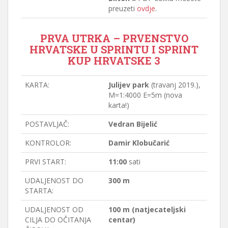
preuzeti
ovdje
.
PRVA UTRKA – PRVENSTVO
HRVATSKE U SPRINTU I SPRINT
KUP HRVATSKE 3
KARTA:
Julijev park
(travanj 2019.),
M=1:4000 E=5m (nova
karta!)
POSTAVLJAČ:
Vedran Bijelić
KONTROLOR:
Damir Klobučarić
PRVI START:
11:00
sati
UDALJENOST DO
300 m
STARTA:
UDALJENOST OD
100 m (natjecateljski
CILJA DO OČITANJA
centar)