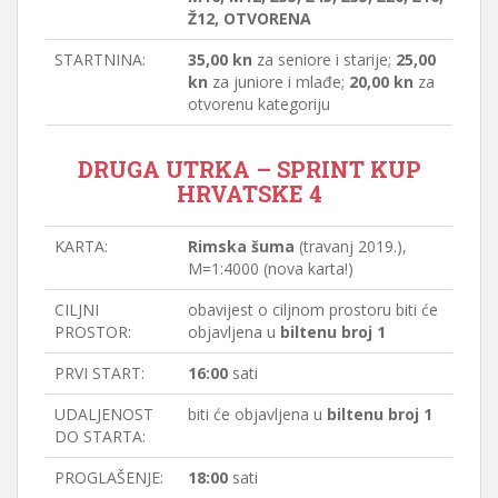
Ž12, OTVORENA
STARTNINA:
35,00 kn
za seniore i starije;
25,00
kn
za juniore i mlađe;
20,00 kn
za
otvorenu kategoriju
DRUGA UTRKA – SPRINT KUP
HRVATSKE 4
KARTA:
Rimska šuma
(travanj 2019.),
M=1:4000 (nova karta!)
CILJNI
obavijest o ciljnom prostoru biti će
PROSTOR:
objavljena u
biltenu broj 1
PRVI START:
16:00
sati
UDALJENOST
biti će objavljena u
biltenu broj 1
DO STARTA:
PROGLAŠENJE:
18:00
sati