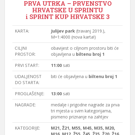
PRVA UTRKA – PRVENSTVO
HRVATSKE U SPRINTU
i SPRINT KUP HRVATSKE 3
KARTA:
Julijev park
(travanj 2019.),
M=1:4000 (nova karta!)
CILJNI
obavijest o ciljnom prostoru biti će
PROSTOR:
objavljena u
biltenu broj 1
PRVI START:
11:00
sati
UDALJENOST
biti će objavljena u
biltenu broj 1
DO STARTA:
PROGLAŠENJE:
13:00
sati
NAGRADE:
medalje i prigodne nagrade za prva
tri mjesta u svim kategorijama,
pismeno priznanje na zahtjev
KATEGORIJE:
M21, Ž21, M55, M45, M35, M20,
M16, M12, Ž55, Ž45, Ž35, Ž20, Ž16,