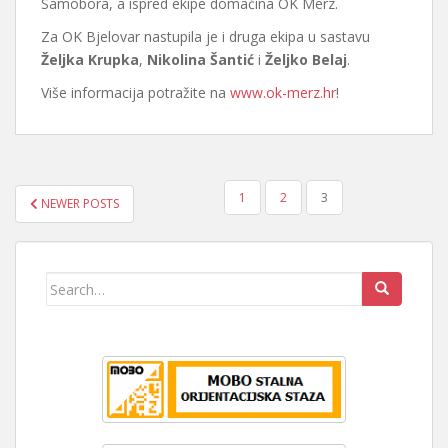
Samobora, a ispred ekipe domaćina OK Merz.
Za OK Bjelovar nastupila je i druga ekipa u sastavu
Željka Krupka
,
Nikolina Šantić
i
Željko Belaj
.
Više informacija potražite na
www.ok-merz.hr
!
BROJEVI
1
2
3
NEWER POSTS
STRANICA
OBJAVA
Search
for: