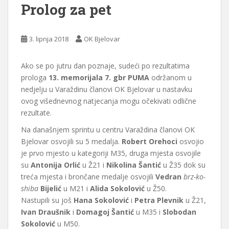
Prolog za pet
3. lipnja 2018
OK Bjelovar
Ako se po jutru dan poznaje, sudeći po rezultatima
prologa
13. memorijala 7. gbr PUMA
održanom u
nedjelju u Varaždinu članovi OK Bjelovar u nastavku
ovog višednevnog natjecanja mogu očekivati odlične
rezultate.
Na današnjem sprintu u centru Varaždina članovi OK
Bjelovar osvojili su 5 medalja.
Robert Orehoci
osvojio
je prvo mjesto u kategoriji M35, druga mjesta osvojile
su
Antonija Orlić
u Ž21 i
Nikolina Šantić
u Ž35 dok su
treća mjesta i brončane medalje osvojili
Vedran
brz-ko-
shiba
Bijelić
u M21 i
Alida Sokolović
u Ž50.
Nastupili su još
Hana Sokolović
i
Petra Plevnik
u Ž21,
Ivan Draušnik
i
Domagoj Šantić
u M35 i
Slobodan
Sokolović
u M50.