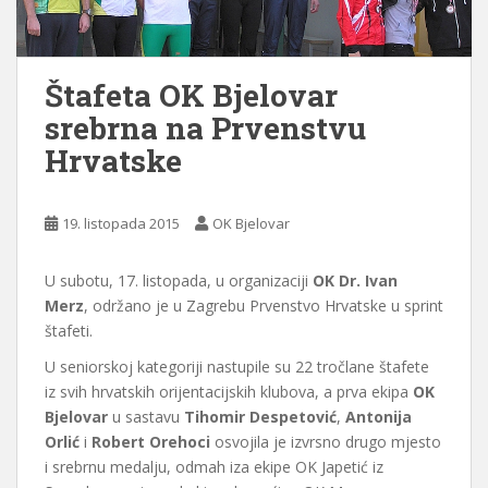
Štafeta OK Bjelovar
srebrna na Prvenstvu
Hrvatske
19. listopada 2015
OK Bjelovar
U subotu, 17. listopada, u organizaciji
OK Dr. Ivan
Merz
, održano je u Zagrebu Prvenstvo Hrvatske u sprint
štafeti.
U seniorskoj kategoriji nastupile su 22 tročlane štafete
iz svih hrvatskih orijentacijskih klubova, a prva ekipa
OK
Bjelovar
u sastavu
Tihomir Despetović
,
Antonija
Orlić
i
Robert Orehoci
osvojila je izvrsno drugo mjesto
i srebrnu medalju, odmah iza ekipe OK Japetić iz