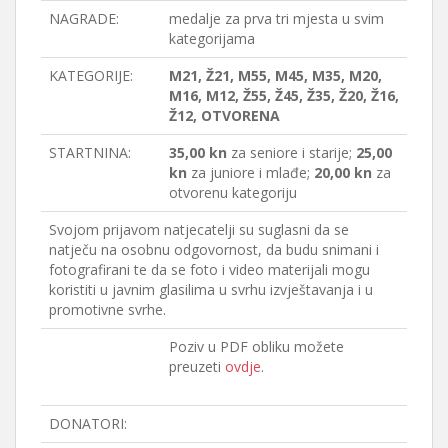
NAGRADE:
medalje za prva tri mjesta u svim
kategorijama
KATEGORIJE:
M21, Ž21, M55, M45, M35, M20,
M16, M12, Ž55, Ž45, Ž35, Ž20, Ž16,
Ž12, OTVORENA
STARTNINA:
35,00 kn
za seniore i starije;
25,00
kn
za juniore i mlađe;
20,00 kn
za
otvorenu kategoriju
Svojom prijavom natjecatelji su suglasni da se
natječu na osobnu odgovornost, da budu snimani i
fotografirani te da se foto i video materijali mogu
koristiti u javnim glasilima u svrhu izvještavanja i u
promotivne svrhe.
Poziv u PDF obliku možete
preuzeti
ovdje
.
DONATORI: