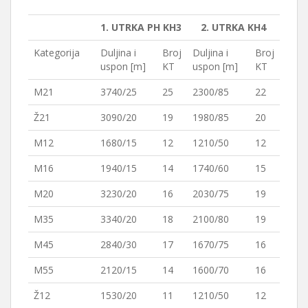
1. UTRKA PH KH3
2. UTRKA KH4
Kategorija
Duljina i
Broj
Duljina i
Broj
uspon [m]
KT
uspon [m]
KT
M21
3740/25
25
2300/85
22
Ž21
3090/20
19
1980/85
20
M12
1680/15
12
1210/50
12
M16
1940/15
14
1740/60
15
M20
3230/20
16
2030/75
19
M35
3340/20
18
2100/80
19
M45
2840/30
17
1670/75
16
M55
2120/15
14
1600/70
16
Ž12
1530/20
11
1210/50
12