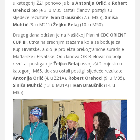
u kategoriji Ž21 ponovo je bila
Antonija Orlić
, a
Robert
Orehoci
bio je 3. u M35. Ostali članovi postigli su
sljedeće rezultate:
Ivan Draušnik
(7. u M35),
Siniša
Muhtić
(8. u M21) i
Željko Belaj
(10. u M50).
Drugog dana održan je na Našičkoj Planini
CBC ORIENT
CUP III
, utrka na srednjim stazama koja se boduje za
Kup Hrvatske, a dio je projekta prekogranične suradnje
Mađarske i Hrvatske. Od članova OK Bjelovar najbolji
rezultat postigao je
Željko Belaj
osvojivši 2. mjesto u
kategoriji M65, dok su ostali postigli sljedeće rezultate:
Antonija Orlić
(4. u Ž21A),
Robert Orehoci
(9. u M35),
Siniša Muhtić
(13. u M21A) i
Ivan Draušnik
(14. u
M35).