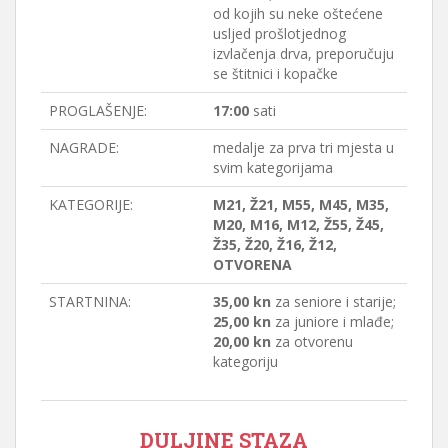
od kojih su neke oštećene
usljed prošlotjednog
izvlačenja drva, preporučuju
se štitnici i kopačke
PROGLAŠENJE:
17:00
sati
NAGRADE:
medalje za prva tri mjesta u
svim kategorijama
KATEGORIJE:
M21, Ž21, M55, M45, M35,
M20, M16, M12, Ž55, Ž45,
Ž35, Ž20, Ž16, Ž12,
OTVORENA
STARTNINA:
35,00 kn
za seniore i starije;
25,00 kn
za juniore i mlađe;
20,00 kn
za otvorenu
kategoriju
DULJINE STAZA