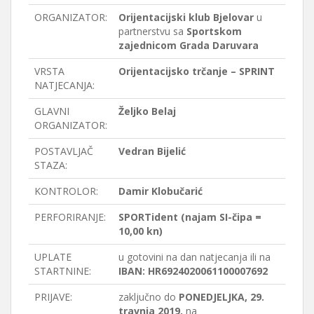
ORGANIZATOR:
Orijentacijski klub Bjelovar
u
partnerstvu sa
Sportskom
zajednicom Grada Daruvara
VRSTA
Orijentacijsko trčanje – SPRINT
NATJECANJA:
GLAVNI
Željko Belaj
ORGANIZATOR:
POSTAVLJAČ
Vedran Bijelić
STAZA:
KONTROLOR:
Damir Klobučarić
PERFORIRANJE:
SPORTident (najam SI-čipa =
10,00 kn)
UPLATE
u gotovini na dan natjecanja ili na
STARTNINE:
IBAN: HR6924020061100007692
PRIJAVE:
zaključno do
PONEDJELJKA, 29.
travnja 2019.
na