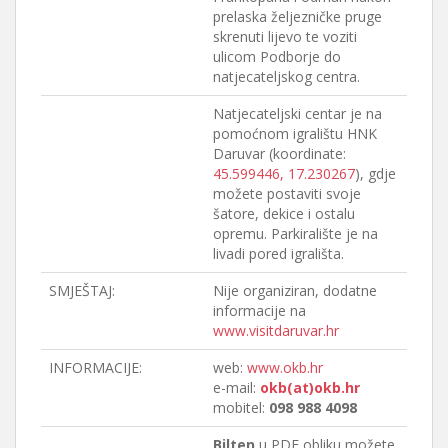
prelaska željezničke pruge
skrenuti lijevo te voziti
ulicom Podborje do
natjecateljskog centra.
Natjecateljski centar je na
pomoćnom igralištu HNK
Daruvar (koordinate:
45.599446, 17.230267
), gdje
možete postaviti svoje
šatore, dekice i ostalu
opremu. Parkiralište je na
livadi pored igrališta.
SMJEŠTAJ:
Nije organiziran, dodatne
informacije na
www.visitdaruvar.hr
INFORMACIJE:
web:
www.okb.hr
e-mail:
okb(at)okb.hr
mobitel:
098 988 4098
Bilten
u PDF obliku možete