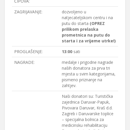
ČIPOVA:
ZAGRIJAVANJE:
dozvoljeno u
natjecateljskom centru i na
putu do starta
(OPREZ
prilikom prelaska
prometnica na putu do
starta i za vrijeme utrke!)
PROGLAŠENJE:
13:00
sati
NAGRADE:
medalje i prigodne nagrade
naših donatora za prva tri
mjesta u svim kategorijama,
pismeno priznanje na
zahtjev.
Naši donatori su: Turistička
zajednica Daruvar-Papuk,
Pivovara Daruvar, Kraš d.d.
Zagreb i Daruvarske toplice
– specijalna bolnica za
medicinsku rehabilitaciju