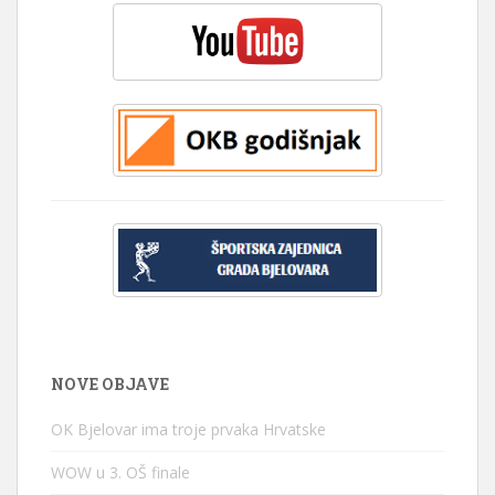
NOVE OBJAVE
OK Bjelovar ima troje prvaka Hrvatske
WOW u 3. OŠ finale