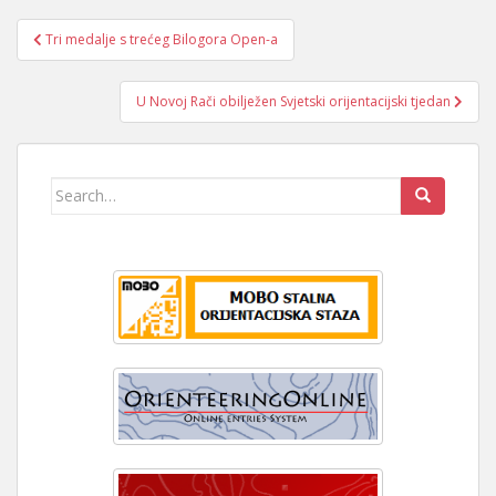
Navigacija
Tri medalje s trećeg Bilogora Open-a
objava
U Novoj Rači obilježen Svjetski orijentacijski tjedan
Search
for: