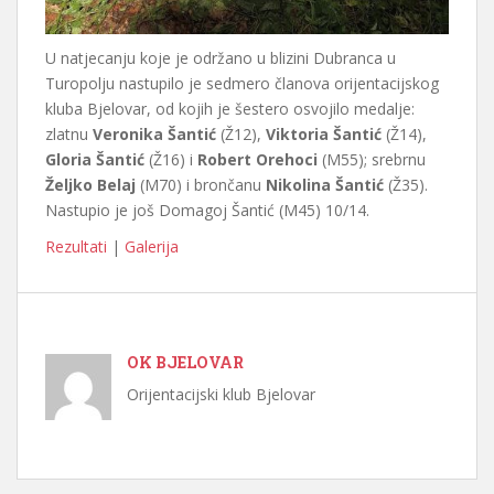
U natjecanju koje je održano u blizini Dubranca u
Turopolju nastupilo je sedmero članova orijentacijskog
kluba Bjelovar, od kojih je šestero osvojilo medalje:
zlatnu
Veronika Šantić
(Ž12),
Viktoria Šantić
(Ž14),
Gloria Šantić
(Ž16) i
Robert Orehoci
(M55); srebrnu
Željko Belaj
(M70) i brončanu
Nikolina Šantić
(Ž35).
Nastupio je još Domagoj Šantić (M45) 10/14.
Rezultati
|
Galerija
OK BJELOVAR
Orijentacijski klub Bjelovar