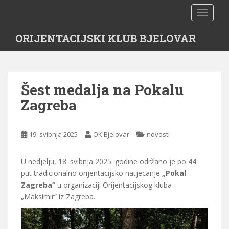
S
TOGGLE
k
i
ORIJENTACIJSKI KLUB BJELOVAR
p
t
o
m
Šest medalja na Pokalu
a
i
Zagreba
n
c
o
19. svibnja 2025
OK Bjelovar
novosti
n
t
U nedjelju, 18. svibnja 2025. godine održano je po 44.
e
put tradicionalno orijentacijsko natjecanje
„Pokal
n
Zagreba“
u organizaciji Orijentacijskog kluba
t
„Maksimir“ iz Zagreba.