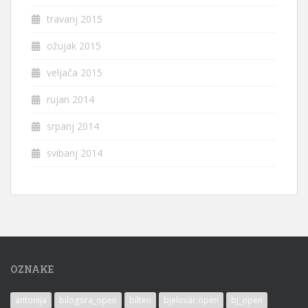
travanj 2015
ožujak 2015
veljača 2015
rujan 2014
srpanj 2014
svibanj 2014
OZNAKE
antonija
bilogora_open
bilten
bjelovar open
bj_open