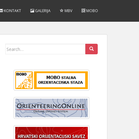
KONTAKT
GALERIJA
MBV
MOBO
Search
for: