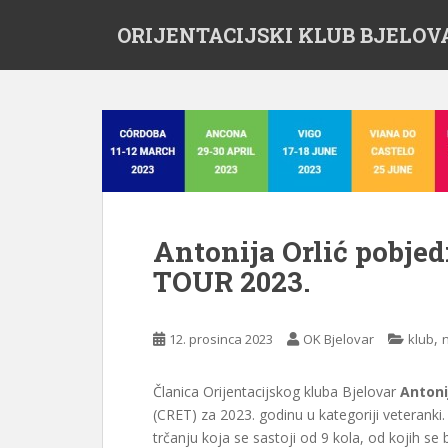
S
ORIJENTACIJSKI KLUB BJELOV
k
i
p
t
o
m
a
i
n
c
Antonija Orlić pobj
o
TOUR 2023.
n
t
e
,
12. prosinca 2023
OK Bjelovar
klub
n
t
Članica Orijentacijskog kluba Bjelovar
Antoni
(CRET) za 2023. godinu u kategoriji veteranki
trčanju koja se sastoji od 9 kola, od kojih se