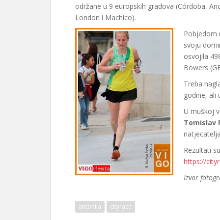
održane u 9 europskih gradova (Córdoba, Anc
London i Machico).
Pobjedom n
svoju domin
osvojila 4
Bowers (GBR
Treba nagla
godine, ali 
U muškoj ve
Tomislav F
natjecatelja
Rezultati s
https://city
Izvor fotog
antonija
cityrace