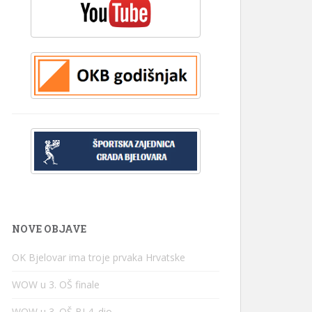
NOVE OBJAVE
OK Bjelovar ima troje prvaka Hrvatske
WOW u 3. OŠ finale
WOW u 3. OŠ BJ 4. dio