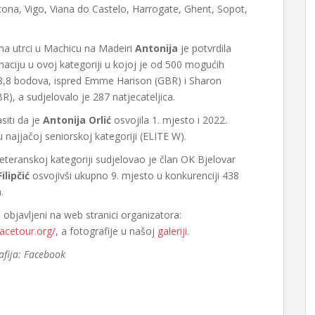
ona, Vigo, Viana do Castelo, Harrogate, Ghent, Sopot,
a utrci u Machicu na Madeiri
Antonija
je potvrdila
aciju u ovoj kategoriji u kojoj je od 500 mogućih
98,8 bodova, ispred Emme Harison (GBR) i Sharon
), a sudjelovalo je 287 natjecateljica.
siti da je
Antonija Orlić
osvojila 1. mjesto i 2022.
u najjačoj seniorskoj kategoriji (ELITE W).
teranskoj kategoriji sudjelovao je član OK Bjelovar
ilipčić
osvojivši ukupno 9. mjesto u konkurenciji 438
.
u objavljeni na web stranici organizatora:
racetour.org/
, a fotografije u našoj
galeriji
.
rafija: Facebook