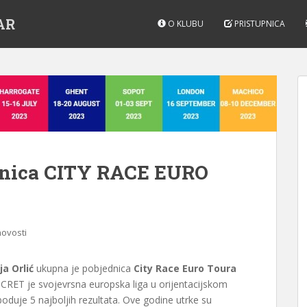
AR
O KLUBU
PRISTUPNICA
ednica CITY RACE EURO
novosti
ja Orlić
ukupna je pobjednica
City Race Euro Toura
. CRET je svojevrsna europska liga u orijentacijskom
 boduje 5 najboljih rezultata. Ove godine utrke su