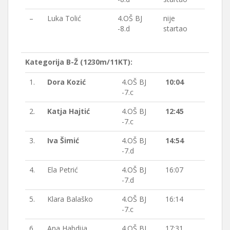
–
Luka Tolić
4.OŠ BJ
nije
-8.d
startao
Kategorija B-Ž (1230m/11KT):
1.
Dora Kozić
4.OŠ BJ
10:04
-7.c
2.
Katja Hajtić
4.OŠ BJ
12:45
-7.c
3.
Iva Šimić
4.OŠ BJ
14:54
-7.d
4.
Ela Petrić
4.OŠ BJ
16:07
-7.d
5.
Klara Balaško
4.OŠ BJ
16:14
-7.c
6.
Ana Habdija
4.OŠ BJ
17:31