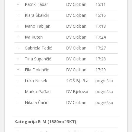
+
Patrik Tabar
DV Ciciban
15:11
+
Klara Škalički
DV Ciciban
15:16
+
Ivano Fabijan
DV Ciciban
17:18
+
Iva Kuten
DV Ciciban
17:24
+
Gabriela Tadić
DV Ciciban
17:27
+
Tina Supančić
DV Ciciban
17:28
+
Ella Dolenčić
DV Ciciban
17:29
–
Luka Nesek
4.OŠ BJ -5.a
pogreška
–
Marko Pađan
DV Bjelovar
pogreška
–
Nikola Čačić
DV Ciciban
pogreška
Kategorija B-M (1580m/13KT):