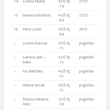
14.
Lorena Muhar
4.OŠ BJ
27:27
-7.d
15.
Vanessa Đurđević
4.OŠ BJ
27:52
-8.d
16.
Petra Lovrić
4.OŠ BJ
29:31
-8.d
–
Lorena Butorac
4.OŠ BJ
pogreška
-7.c
–
Lukrecia Jelić –
4.OŠ BJ
pogreška
Balta
-7.c
–
Iva Marčinko
4.OŠ BJ
pogreška
-7.c
–
Helena Vincek
4.OŠ BJ
pogreška
-7.c
–
Željana Katarina
4.OŠ BJ
pogreška
Henc
-7.d