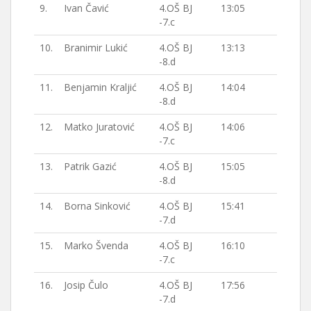
9.
Ivan Čavić
4.OŠ BJ
13:05
-7.c
10.
Branimir Lukić
4.OŠ BJ
13:13
-8.d
11.
Benjamin Kraljić
4.OŠ BJ
14:04
-8.d
12.
Matko Juratović
4.OŠ BJ
14:06
-7.c
13.
Patrik Gazić
4.OŠ BJ
15:05
-8.d
14.
Borna Sinković
4.OŠ BJ
15:41
-7.d
15.
Marko Švenda
4.OŠ BJ
16:10
-7.c
16.
Josip Čulo
4.OŠ BJ
17:56
-7.d