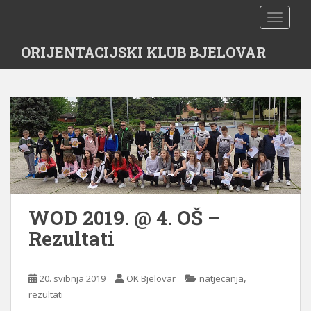
S
TOGGLE
k
i
ORIJENTACIJSKI KLUB BJELOVAR
p
t
o
m
a
i
n
c
o
n
WOD 2019. @ 4. OŠ –
t
e
Rezultati
n
t
,
20. svibnja 2019
OK Bjelovar
natjecanja
rezultati