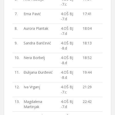
-7.c
7.
Ema Pavić
4.OŠ BJ
17:41
-7.d
8.
Aurora Plantak
4.OŠ BJ
18:04
-7.d
9.
Sandra Baričević
4.OŠ BJ
18:13
-8.d
10.
Nera Borbelj
4.OŠ BJ
18:52
-8.d
11.
Đulijana Đurđević
4.OŠ BJ
19:44
-8.d
12.
Iva Vrganj
4.OŠ BJ
21:29
-7.c
13.
Magdalena
4.OŠ BJ
22:42
Martinjak
-7.d