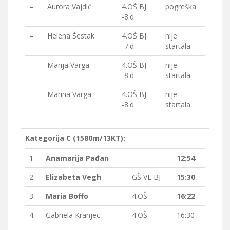
–
Aurora Vajdić
4.OŠ BJ
pogreška
-8.d
–
Helena Šestak
4.OŠ BJ
nije
-7.d
startala
–
Marija Varga
4.OŠ BJ
nije
-8.d
startala
–
Marina Varga
4.OŠ BJ
nije
-8.d
startala
Kategorija C (1580m/13KT):
1.
Anamarija Pađan
12:54
2.
Elizabeta Vegh
GŠ VL BJ
15:30
3.
Maria Boffo
4.OŠ
16:22
4.
Gabriela Kranjec
4.OŠ
16:30