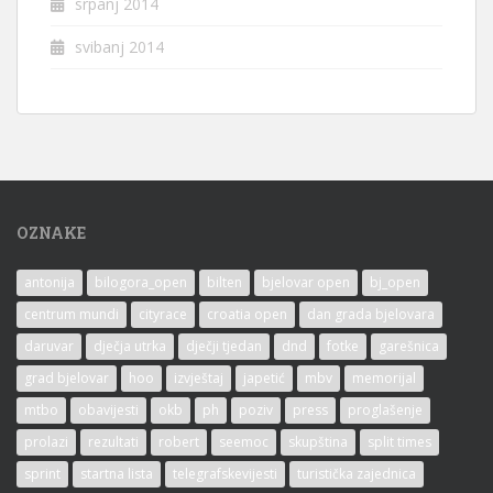
srpanj 2014
svibanj 2014
OZNAKE
antonija
bilogora_open
bilten
bjelovar open
bj_open
centrum mundi
cityrace
croatia open
dan grada bjelovara
daruvar
dječja utrka
dječji tjedan
dnd
fotke
garešnica
grad bjelovar
hoo
izvještaj
japetić
mbv
memorijal
mtbo
obavijesti
okb
ph
poziv
press
proglašenje
prolazi
rezultati
robert
seemoc
skupština
split times
sprint
startna lista
telegrafskevijesti
turistička zajednica