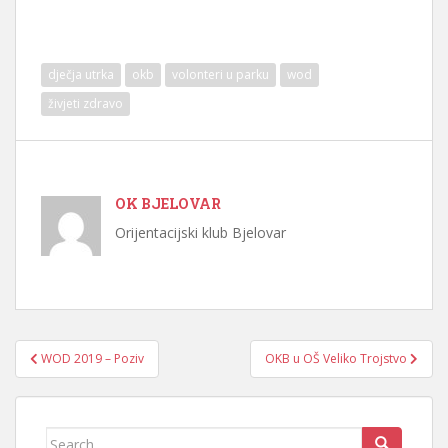
dječja utrka
okb
volonteri u parku
wod
živjeti zdravo
OK BJELOVAR
Orijentacijski klub Bjelovar
Navigacija
WOD 2019 – Poziv
OKB u OŠ Veliko Trojstvo
objava
Search