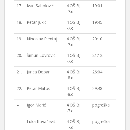
17.
Ivan Sabolović
4.OŠ BJ
19:01
-7.d
18.
Petar Jukić
4.OŠ BJ
19:45
-7.c
19.
Ninoslav Plentaj
4.OŠ BJ
20:10
-7.d
20.
Šimun Lovrović
4.OŠ BJ
21:12
-7.d
21.
Jurica Đopar
4.OŠ BJ
26:04
-8.d
22.
Petar Matoš
4.OŠ BJ
29:48
-8.d
–
Igor Marić
4.OŠ BJ
pogreška
-7.c
–
Luka Kovačević
4.OŠ BJ
pogreška
-7.d