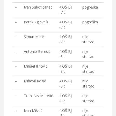
–
Ivan Subotičanec
4.OŠ BJ
pogreška
-7.d
–
Patrik Zglavnik
4.OŠ BJ
pogreška
-7.d
–
Šimun Marić
4.OŠ BJ
nije
-7.d
startao
–
Antonio Bemšić
4.OŠ BJ
nije
-8.d
startao
–
Mihael Ilinović
4.OŠ BJ
nije
-8.d
startao
–
Mihovil Kozić
4.OŠ BJ
nije
-8.d
startao
–
Tomislav Maretić
4.OŠ BJ
nije
-8.d
startao
–
Ivan Miškić
4.OŠ BJ
nije
-8.d
startao