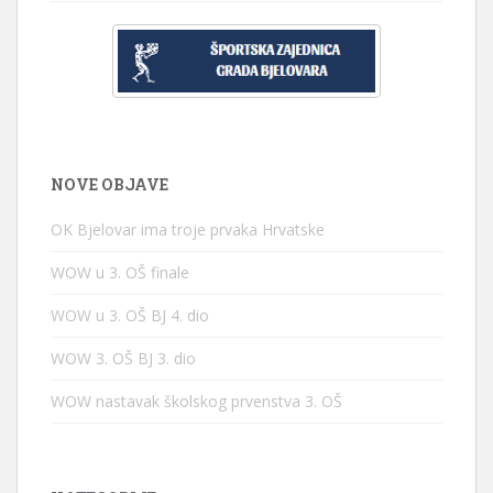
NOVE OBJAVE
OK Bjelovar ima troje prvaka Hrvatske
WOW u 3. OŠ finale
WOW u 3. OŠ BJ 4. dio
WOW 3. OŠ BJ 3. dio
WOW nastavak školskog prvenstva 3. OŠ