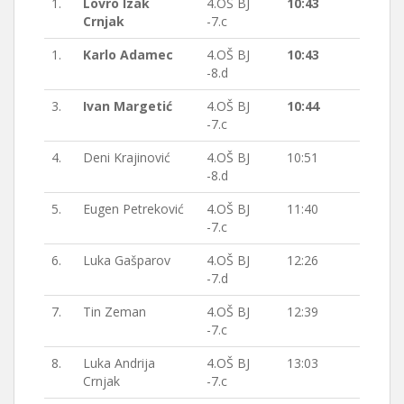
1.
Lovro Izak
4.OŠ BJ
10:43
Crnjak
-7.c
1.
Karlo Adamec
4.OŠ BJ
10:43
-8.d
3.
Ivan Margetić
4.OŠ BJ
10:44
-7.c
4.
Deni Krajinović
4.OŠ BJ
10:51
-8.d
5.
Eugen Petreković
4.OŠ BJ
11:40
-7.c
6.
Luka Gašparov
4.OŠ BJ
12:26
-7.d
7.
Tin Zeman
4.OŠ BJ
12:39
-7.c
8.
Luka Andrija
4.OŠ BJ
13:03
Crnjak
-7.c