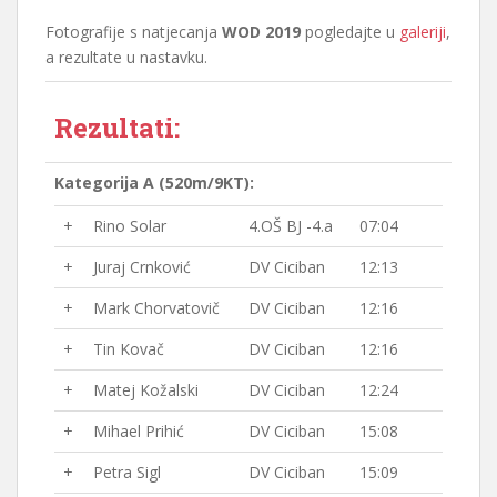
Fotografije s natjecanja
WOD 2019
pogledajte u
galeriji
,
a rezultate u nastavku.
Rezultati:
Kategorija A (520m/9KT):
+
Rino Solar
4.OŠ BJ -4.a
07:04
+
Juraj Crnković
DV Ciciban
12:13
+
Mark Chorvatovič
DV Ciciban
12:16
+
Tin Kovač
DV Ciciban
12:16
+
Matej Kožalski
DV Ciciban
12:24
+
Mihael Prihić
DV Ciciban
15:08
+
Petra Sigl
DV Ciciban
15:09