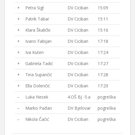
+
Petra Sigl
DV Ciciban
15:09
+
Patrik Tabar
DV Ciciban
15:11
+
Klara Škalički
DV Ciciban
15:16
+
Ivano Fabijan
DV Ciciban
17:18
+
Iva Kuten
DV Ciciban
17:24
+
Gabriela Tadić
DV Ciciban
17:27
+
Tina Supančić
DV Ciciban
17:28
+
Ella Dolenčić
DV Ciciban
17:29
–
Luka Nesek
4.OŠ BJ -5.a
pogreška
–
Marko Pađan
DV Bjelovar
pogreška
–
Nikola Čačić
DV Ciciban
pogreška