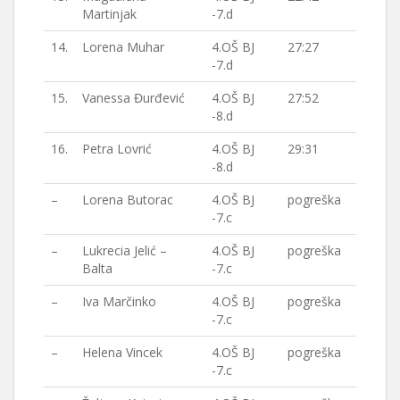
Martinjak
-7.d
14.
Lorena Muhar
4.OŠ BJ
27:27
-7.d
15.
Vanessa Đurđević
4.OŠ BJ
27:52
-8.d
16.
Petra Lovrić
4.OŠ BJ
29:31
-8.d
–
Lorena Butorac
4.OŠ BJ
pogreška
-7.c
–
Lukrecia Jelić –
4.OŠ BJ
pogreška
Balta
-7.c
–
Iva Marčinko
4.OŠ BJ
pogreška
-7.c
–
Helena Vincek
4.OŠ BJ
pogreška
-7.c