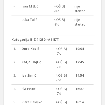
–
Ivan Miškić
4.OŠ BJ
nije
-8.d
startao
–
Luka Tolić
4.OŠ BJ
nije
-8.d
startao
Kategorija B-Ž (1230m/11KT):
1.
Dora Kozić
4.OŠ BJ
10:04
-7.c
2.
Katja Hajtić
4.OŠ BJ
12:45
-7.c
3.
Iva Šimić
4.OŠ BJ
14:54
-7.d
4.
Ela Petrić
4.OŠ BJ
16:07
-7.d
5.
Klara Balaško
4.OŠ BJ
16:14