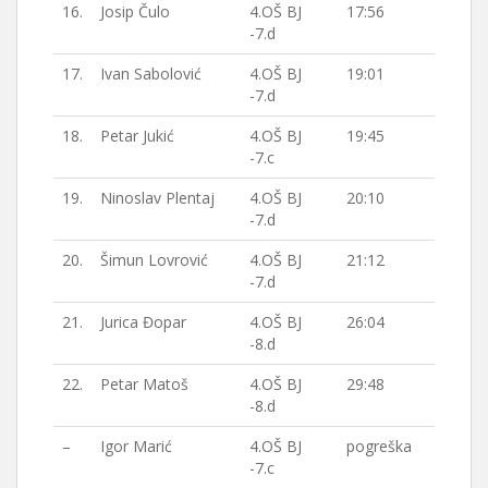
16.
Josip Čulo
4.OŠ BJ
17:56
-7.d
17.
Ivan Sabolović
4.OŠ BJ
19:01
-7.d
18.
Petar Jukić
4.OŠ BJ
19:45
-7.c
19.
Ninoslav Plentaj
4.OŠ BJ
20:10
-7.d
20.
Šimun Lovrović
4.OŠ BJ
21:12
-7.d
21.
Jurica Đopar
4.OŠ BJ
26:04
-8.d
22.
Petar Matoš
4.OŠ BJ
29:48
-8.d
–
Igor Marić
4.OŠ BJ
pogreška
-7.c