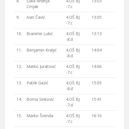
8.
Luka Andrija
4.OŠ BJ
13:03
Crnjak
-7.c
9.
Ivan Čavić
4.OŠ BJ
13:05
-7.c
10.
Branimir Lukić
4.OŠ BJ
13:13
-8.d
11.
Benjamin Kraljić
4.OŠ BJ
14:04
-8.d
12.
Matko Juratović
4.OŠ BJ
14:06
-7.c
13.
Patrik Gazić
4.OŠ BJ
15:05
-8.d
14.
Borna Sinković
4.OŠ BJ
15:41
-7.d
15.
Marko Švenda
4.OŠ BJ
16:10
-7.c