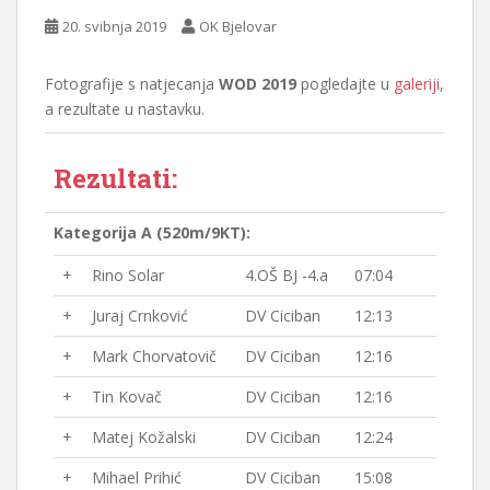
20. svibnja 2019
OK Bjelovar
Fotografije s natjecanja
WOD 2019
pogledajte u
galeriji
,
a rezultate u nastavku.
Rezultati:
Kategorija A (520m/9KT):
+
Rino Solar
4.OŠ BJ -4.a
07:04
+
Juraj Crnković
DV Ciciban
12:13
+
Mark Chorvatovič
DV Ciciban
12:16
+
Tin Kovač
DV Ciciban
12:16
+
Matej Kožalski
DV Ciciban
12:24
+
Mihael Prihić
DV Ciciban
15:08