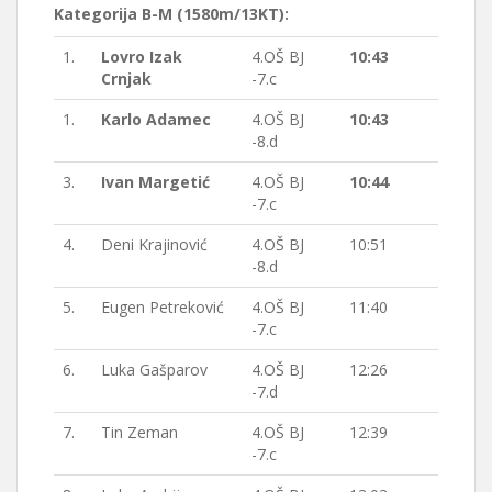
Kategorija B-M (1580m/13KT):
1.
Lovro Izak
4.OŠ BJ
10:43
Crnjak
-7.c
1.
Karlo Adamec
4.OŠ BJ
10:43
-8.d
3.
Ivan Margetić
4.OŠ BJ
10:44
-7.c
4.
Deni Krajinović
4.OŠ BJ
10:51
-8.d
5.
Eugen Petreković
4.OŠ BJ
11:40
-7.c
6.
Luka Gašparov
4.OŠ BJ
12:26
-7.d
7.
Tin Zeman
4.OŠ BJ
12:39
-7.c