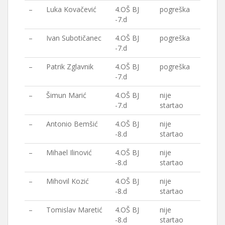
–
Luka Kovačević
4.OŠ BJ
pogreška
-7.d
–
Ivan Subotičanec
4.OŠ BJ
pogreška
-7.d
–
Patrik Zglavnik
4.OŠ BJ
pogreška
-7.d
–
Šimun Marić
4.OŠ BJ
nije
-7.d
startao
–
Antonio Bemšić
4.OŠ BJ
nije
-8.d
startao
–
Mihael Ilinović
4.OŠ BJ
nije
-8.d
startao
–
Mihovil Kozić
4.OŠ BJ
nije
-8.d
startao
–
Tomislav Maretić
4.OŠ BJ
nije
-8.d
startao