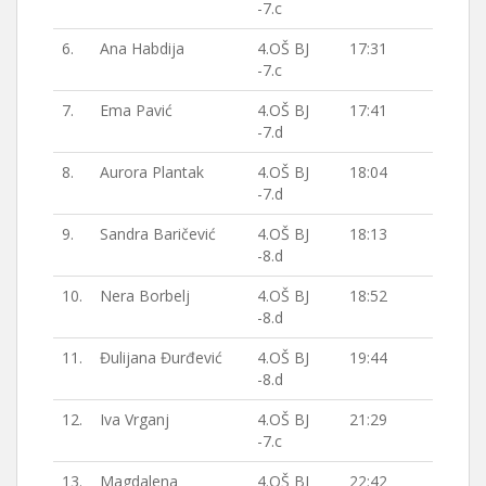
-7.c
6.
Ana Habdija
4.OŠ BJ
17:31
-7.c
7.
Ema Pavić
4.OŠ BJ
17:41
-7.d
8.
Aurora Plantak
4.OŠ BJ
18:04
-7.d
9.
Sandra Baričević
4.OŠ BJ
18:13
-8.d
10.
Nera Borbelj
4.OŠ BJ
18:52
-8.d
11.
Đulijana Đurđević
4.OŠ BJ
19:44
-8.d
12.
Iva Vrganj
4.OŠ BJ
21:29
-7.c
13.
Magdalena
4.OŠ BJ
22:42