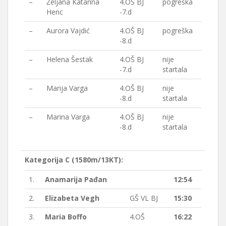
–
Željana Katarina
4.OŠ BJ
pogreška
Henc
-7.d
–
Aurora Vajdić
4.OŠ BJ
pogreška
-8.d
–
Helena Šestak
4.OŠ BJ
nije
-7.d
startala
–
Marija Varga
4.OŠ BJ
nije
-8.d
startala
–
Marina Varga
4.OŠ BJ
nije
-8.d
startala
Kategorija C (1580m/13KT):
1.
Anamarija Pađan
12:54
2.
Elizabeta Vegh
GŠ VL BJ
15:30
3.
Maria Boffo
4.OŠ
16:22