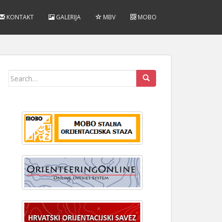
KONTAKT
GALERIJA
MBV
MOBO
Search
for: