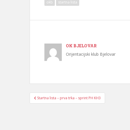
okb
startna lista
OK BJELOVAR
Orijentacijski klub Bjelovar
Navigacija
Startna lista – prva trka – sprint PH KH3
objava