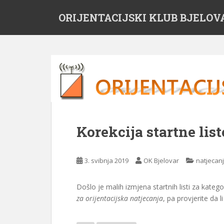
S
ORIJENTACIJSKI KLUB BJELOV
k
i
p
t
o
m
a
i
n
c
Korekcija startne list
o
n
t
3. svibnja 2019
OK Bjelovar
natjecan
e
n
Došlo je malih izmjena startnih listi za katego
t
za orijentacijska natjecanja
, pa provjerite da 