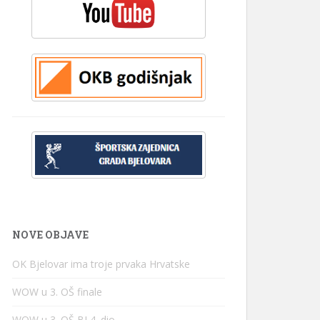
NOVE OBJAVE
OK Bjelovar ima troje prvaka Hrvatske
WOW u 3. OŠ finale
WOW u 3. OŠ BJ 4. dio