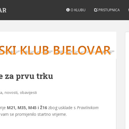
AR
O KLUBU
PRISTUPNICA
e za prvu trku
,
,
ja
novosti
obavijesti
rije
M21, M35, M45 i Ž16
zbog usklade s
Pravilnikom
li vam se promijenilo startno vrijeme.