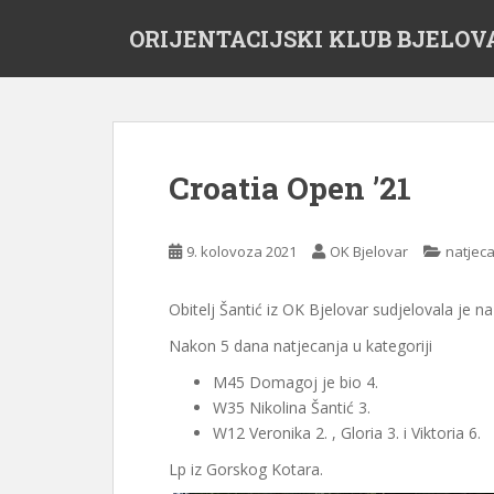
S
ORIJENTACIJSKI KLUB BJELOV
k
i
p
t
o
m
Croatia Open ’21
a
i
n
9. kolovoza 2021
OK Bjelovar
natjec
c
o
Obitelj Šantić iz OK Bjelovar sudjelovala je n
n
t
Nakon 5 dana natjecanja u kategoriji
e
M45 Domagoj je bio 4.
n
W35 Nikolina Šantić 3.
t
W12 Veronika 2. , Gloria 3. i Viktoria 6.
Lp iz Gorskog Kotara.