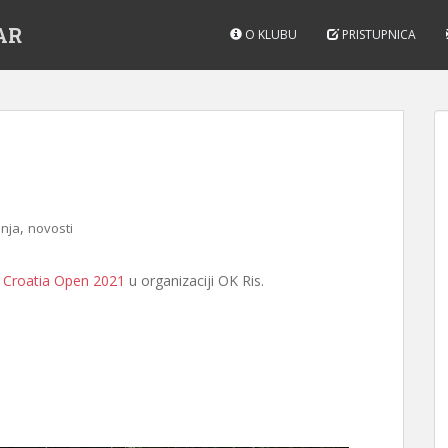
AR
O KLUBU
PRISTUPNICA
,
anja
novosti
a
Croatia Open 2021
u organizaciji OK Ris.