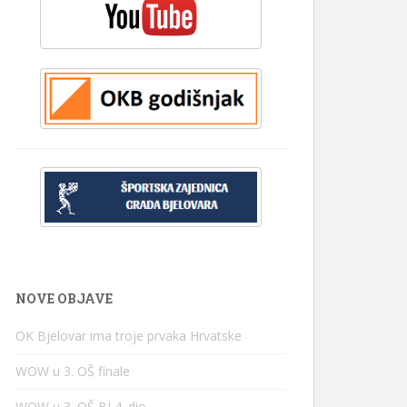
NOVE OBJAVE
OK Bjelovar ima troje prvaka Hrvatske
WOW u 3. OŠ finale
WOW u 3. OŠ BJ 4. dio