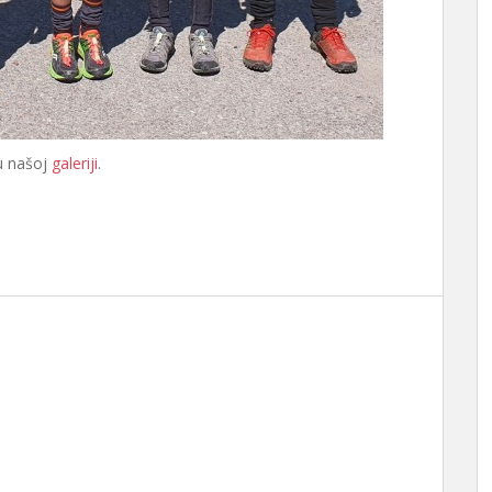
 u našoj
galeriji
.